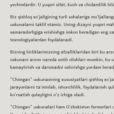
yechimlardir. U yuqori sifat, kuch va chidamlilik bil
Biz qishloq xo'jaligining turli sohalariga mo'ljallan
uskunalarni taklif etamiz. Uning dizayni yuqori mah
samaradorligiga erishishga imkon beradigan eng z
texnologiyalardan foydalanadi.
Bizning birliklarimizning afzalliklaridan biri bu a
uskunani arzon narxda sotib olishlari mumkin, bu u
kamaytirish va daromadni oshirishga yordam berad
"Chimgan" uskunasining xususiyatlari qishloq xo'ja
jarayonlarni ta'minlab, ishonchlilik, foydalanish qu
ko'rsatish qulayligini o'z ichiga oladi.
"Chimgan" uskunalari ham O'zbekiston fermerlari 