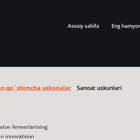
Asosiy sahifa
Eng hamyonb
n qo`shimcha uskunalar
/
Sanoat uskunlari
iston fermerlarining
an innovatsion