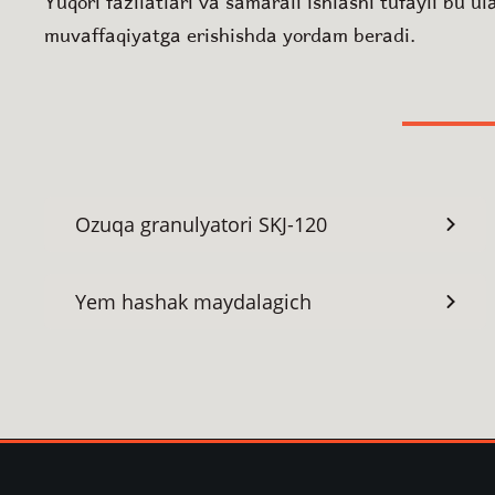
Yuqori fazilatlari va samarali ishlashi tufayli bu u
muvaffaqiyatga erishishda yordam beradi.
Ozuqa granulyatori SKJ-120
Yem hashak maydalagich