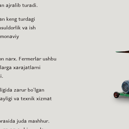
an ajralib turadi.
gan keng turdagi
suldorlik va ish
amonaviy
rzon narx. Fermerlar ushbu
larga xarajatlarni
i.
ligida zarur bo'lgan
layligi va texnik xizmat
orasida juda mashhur.