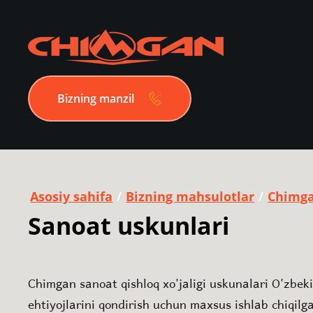
Bizning manzil
Asosiy sahifa
/
Bizning mahsulotlar
/
Chimga
Sanoat uskunlari
Chimgan sanoat qishloq xo'jaligi uskunalari O'zbek
ehtiyojlarini qondirish uchun maxsus ishlab chiqilg