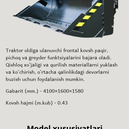
Traktor oldiga ulanuvchi frontal kovsh paqir,
pichoq va greyder funktsiyalarini bajara oladi.
Qishloq xo`jaligi va qurilish materiallarni yuklash
va ko'chirish, o`rtacha qalinlikdagi devorlarni
buzish uchun foydalanish mumkin.
Gabarit (mm.) - 4100×1600×1580
Kovsh hajmi (m.kub) - 0.43
Model xususiyatlari