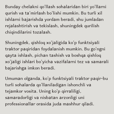
Bunday chelakni qo'llash sohalaridan biri yo'llarni
qurish va ta'mirlash bo'lishi mumkin. Bu turli xil
ishlarni bajarishda yordam beradi, shu jumladan
rejalashtirish va tekislash, shuningdek qurilish
chiqindilarini tozalash.
Shuningdek, qishloq xo'jaligida ko'p funktsiyali
traktor paqiridan foydalanish mumkin. Bu go'ngni
qayta ishlash, pichan tashish va boshqa qishloq
xo'jaligi ishlari bo'yicha vazifalarni tez va samarali
bajarishga imkon beradi.
Umuman olganda, ko'p funktsiyali traktor paqir-bu
turli sohalarda qo'llaniladigan ishonchli va
tejamkor vosita. Uning ko'p qirraliligi,
samaradorligi va nisbatan arzonligi uni
professionallar orasida juda mashhur qiladi.