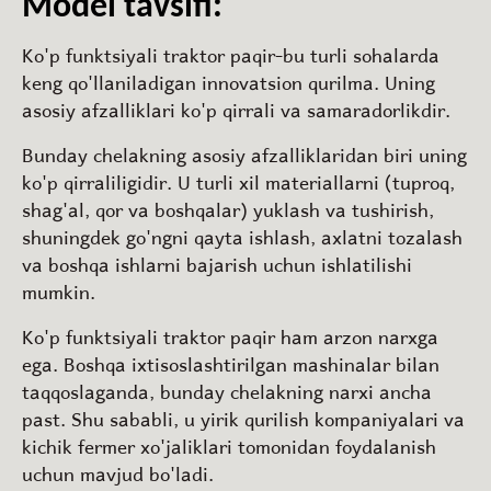
Model tavsifi:
Ko'p funktsiyali traktor paqir-bu turli sohalarda
keng qo'llaniladigan innovatsion qurilma. Uning
asosiy afzalliklari ko'p qirrali va samaradorlikdir.
Bunday chelakning asosiy afzalliklaridan biri uning
ko'p qirraliligidir. U turli xil materiallarni (tuproq,
shag'al, qor va boshqalar) yuklash va tushirish,
shuningdek go'ngni qayta ishlash, axlatni tozalash
va boshqa ishlarni bajarish uchun ishlatilishi
mumkin.
Ko'p funktsiyali traktor paqir ham arzon narxga
ega. Boshqa ixtisoslashtirilgan mashinalar bilan
taqqoslaganda, bunday chelakning narxi ancha
past. Shu sababli, u yirik qurilish kompaniyalari va
kichik fermer xo'jaliklari tomonidan foydalanish
uchun mavjud bo'ladi.