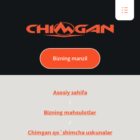
Bizning manzil
Asosiy sahifa
/
Bizning mahsulotlar
/
Chimgan qo`shimcha uskunalar